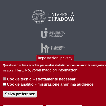
Impostazioni privacy
Questo sito utilizza i cookie per analisi statistiche: continuando la navigazion
© 2026 Università di Padova - Tutti i diritti riservati
No, vorrei maggiori informazioni
ne accetti l'uso.
P.I. 00742430283 C.F. 80006480281
Cookie tecnici - strettamente necessari
Informazioni sul sito
Privacy
Cookie analitici - misurazione anonima audience
Salva preferenze