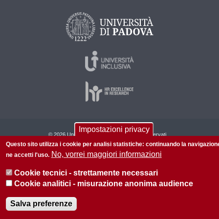
Impostazioni privacy
© 2026 Università di Padova - Tutti i diritti riservati
Questo sito utilizza i cookie per analisi statistiche: continuando la navigazion
P.I. 00742430283 C.F. 80006480281
No, vorrei maggiori informazioni
ne accetti l'uso.
Informazioni sul sito
Privacy
Cookie tecnici - strettamente necessari
Cookie analitici - misurazione anonima audience
Salva preferenze